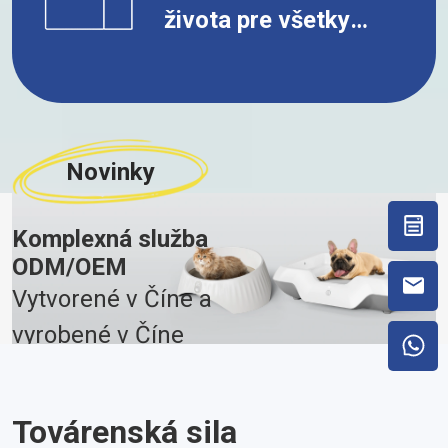
života pre všetky
mačky
Novinky
Komplexná služba
ODM/OEM
Vytvorené v Číne a
vyrobené v Číne
POZRI VIAC
Továrenská sila