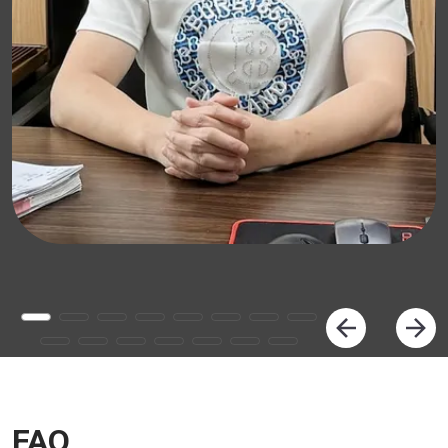
Úvod do katedry
Oddelenie ľudských zdrojov je kľúčové funkčné
oddelenie v rámci podniku alebo rôznych organizácií,
ktoré je zodpovedné za riadenie záležitostí
FAQ
súvisiacich s ľudskými zdrojmi. Je jadrom