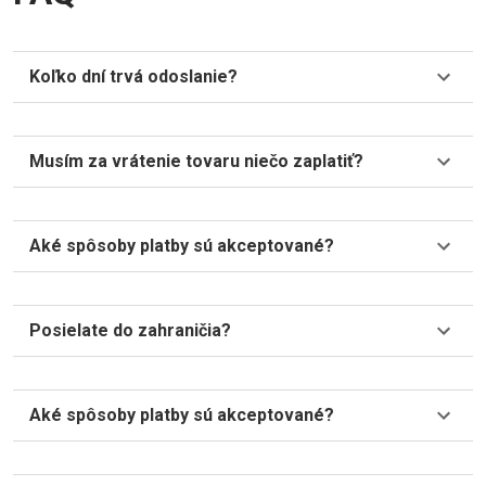
organizačných operácií, ako sofistikovaný "ľudský
motor", poskytuje silovú podporu pre riadnu prevádzku
Koľko dní trvá odoslanie?
a udržateľný rozvoj celej organizácie, koordinuje a
koordinuje rôzne úlohy súvisiace s ľudskými zdrojmi a
zohráva zásadnú úlohu v celkovej efektívnosti a
Musím za vrátenie tovaru niečo zaplatiť?
dlhodobom rozvoji organizácie.
Aké spôsoby platby sú akceptované?
Posielate do zahraničia?
Aké spôsoby platby sú akceptované?