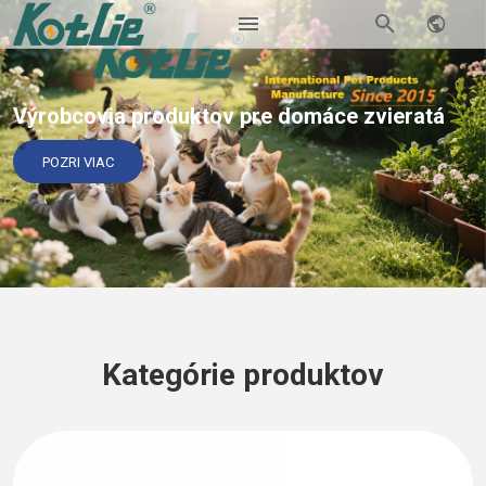
Výrobcovia produktov pre domáce zvieratá
POZRI VIAC
Kategórie produktov