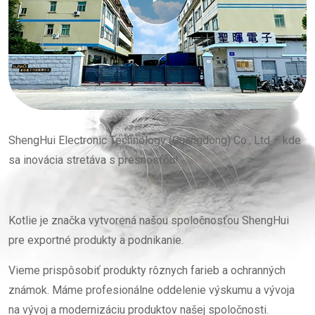
ShengHui Electronic Technology (Guangdong) Co., Ltd – kde
sa inovácia stretáva s presnosťou!
Kotlie je značka vytvorená našou spoločnosťou ShengHui
pre exportné produkty a podnikanie.
Vieme prispôsobiť produkty rôznych farieb a ochranných
známok. Máme profesionálne oddelenie výskumu a vývoja
na vývoj a modernizáciu produktov našej spoločnosti.