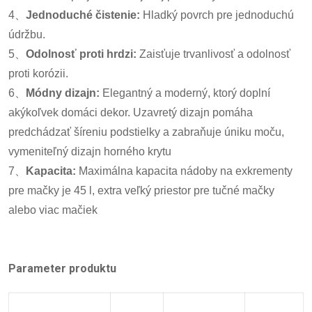
4、
Jednoduché čistenie:
Hladký povrch pre jednoduchú
údržbu.
5、
Odolnosť proti hrdzi:
Zaisťuje trvanlivosť a odolnosť
proti korózii.
6、
Módny dizajn:
Elegantný a moderný, ktorý doplní
akýkoľvek domáci dekor. Uzavretý dizajn pomáha
predchádzať šíreniu podstielky a zabraňuje úniku moču,
vymeniteľný dizajn horného krytu
7、
Kapacita:
Maximálna kapacita nádoby na exkrementy
pre mačky je 45 l, extra veľký priestor pre tučné mačky
alebo viac mačiek
Parameter produktu