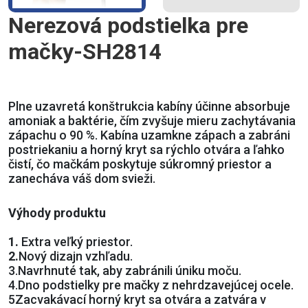
Nerezová podstielka pre
mačky-SH2814
Plne uzavretá konštrukcia kabíny účinne absorbuje
amoniak a baktérie, čím zvyšuje mieru zachytávania
zápachu o 90 %. Kabína uzamkne zápach a zabráni
postriekaniu a horný kryt sa rýchlo otvára a ľahko
čistí, čo mačkám poskytuje súkromný priestor a
zanecháva váš dom svieži.
Výhody produktu
1.
Extra veľký priestor.
2.
Nový dizajn vzhľadu.
3.
Navrhnuté tak, aby zabránili úniku moču.
4.
Dno podstielky pre mačky z nehrdzavejúcej ocele.
5
Zacvakávací horný kryt sa otvára a zatvára v