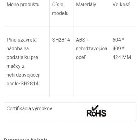
Meno
produktu
Číslo
Materiály
Veľkosť
modelu
Plne uzavretá
SH2814
ABS +
604 *
nádoba na
nehrdzavejúca
409 *
podstielku pre
oceľ
424 MM
mačky z
nehrdzavejúcej
ocele-SH2814
Certifikácia výrobkov