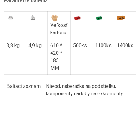
Parametre balenia
Veľkosť
kartónu
3,8 kg
4,9 kg
610 *
500ks
1100ks
1400ks
420 *
185
MM
Návod, naberačka na podstielku,
Baliaci zoznam
komponenty nádoby na exkrementy