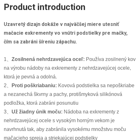
Product introduction
Uzavretý dizajn dokáže v najväčšej miere utesniť
mačacie exkrementy vo vnútri podstielky pre mačky,
čím sa zabráni šíreniu zápachu.
1、
Zosilnená nehrdzavejúca oceľ:
Používa zosilnený kov
na výrobu nádoby na exkrementy z nehrdzavejúcej ocele,
ktorá je pevná a odolná.
2、
Proti poškriabaniu:
Kovová podstielka sa nepoškriabe
a nezanechá škvrny a pachy,
protišmyková silikónová
podložka, ktorá zabráni posunutiu
3、
Už žiadny únik moču:
Nádoba na exkrementy z
nehrdzavejúcej ocele s vysokým horným vekom je
navrhnutá tak, aby zabránila vysokému množstvu moču
mačacieho spreja a striekajúcej podstielky