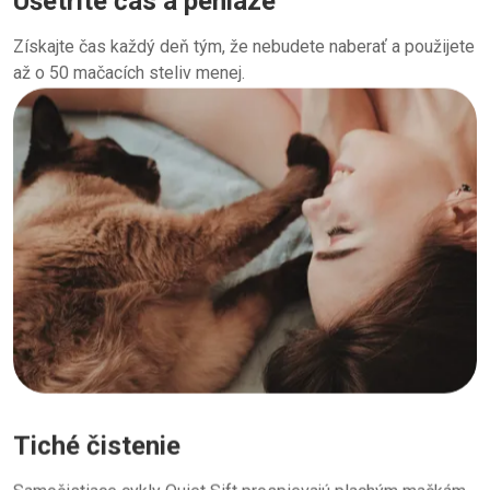
Ušetrite čas a peniaze
Získajte čas každý deň tým, že nebudete naberať a použijete
až o 50 mačacích steliv menej.
Tiché čistenie
Samočistiace cykly Quiet Sift prospievajú plachým mačkám