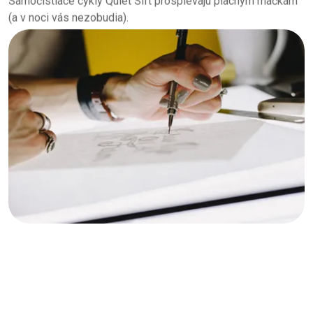
(a v noci vás nezobudia).
Intuitívny dizajn
Ovládací panel je vybavený 5 tlačidlami a LED displejom pre
jednoduché ovládanie.